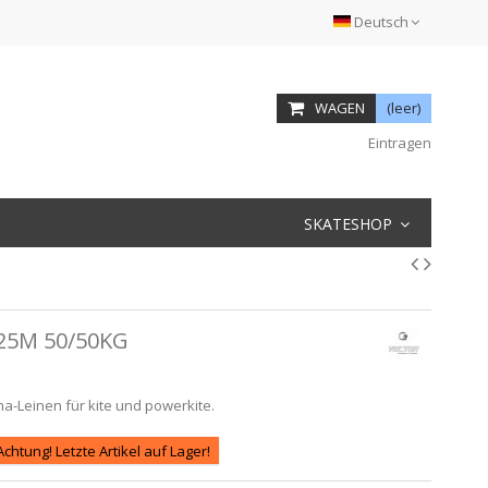
Deutsch
WAGEN
(leer)
Eintragen
SKATESHOP
25M 50/50KG
-Leinen für kite und powerkite.
Achtung! Letzte Artikel auf Lager!