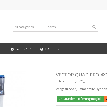
BUGGY
PACKS
VECTOR QUAD PRO 4X
Referenz:
vect_pro25_50
Vorgestreckte, ummantelte Dyneema
24-Stunden-Lieferung möglich