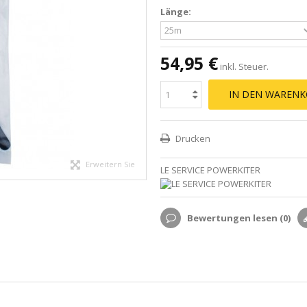
Länge:
54,95 €
inkl. Steuer.
IN DEN WARENK
Drucken
Erweitern Sie
LE SERVICE POWERKITER
Bewertungen lesen (
0
)