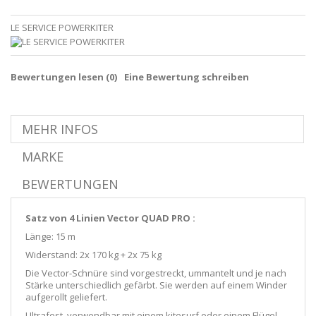
LE SERVICE POWERKITER
Bewertungen lesen (
0
)
Eine Bewertung schreiben
MEHR INFOS
MARKE
BEWERTUNGEN
Satz von 4 Linien Vector QUAD PRO :
Länge: 15 m
Widerstand: 2x 170 kg + 2x 75 kg
Die Vector-Schnüre sind vorgestreckt, ummantelt und je nach
Stärke unterschiedlich gefärbt. Sie werden auf einem Winder
aufgerollt geliefert.
Ultrafest, verwendbar mit einem kitesurf oder einem Flügel