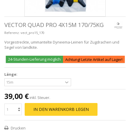
VECTOR QUAD PRO 4X15M 170/75KG
Referenz:
vect_pro15_170
Vorgestreckte, ummantelte Dyneema-Leinen für Zugdrachen und
Segel von landkite.
24-Stunden-Lieferung möglich
Achtung! Letzte Artikel auf Lager!
Länge:
39,00 €
inkl. Steuer.
IN DEN WARENKORB LEGEN
Drucken