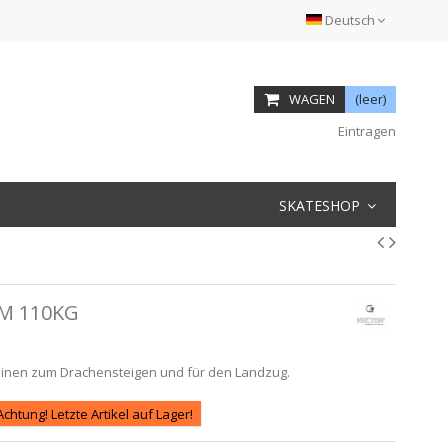
Deutsch
WAGEN
(leer)
Eintragen
SKATESHOP
M 110KG
einen zum Drachensteigen und für den Landzug.
Achtung! Letzte Artikel auf Lager!