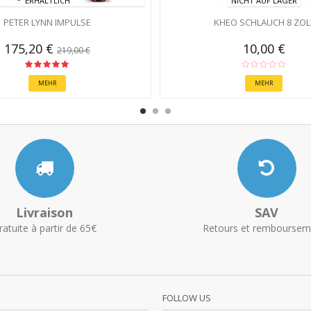
ERHÄLTLICH
NICHT AUF LAGER
PETER LYNN IMPULSE
KHEO SCHLAUCH 8 ZOL
175,20 €
10,00 €
219,00 €
MEHR
MEHR
Livraison
SAV
ratuite à partir de 65€
Retours et remboursem
FOLLOW US