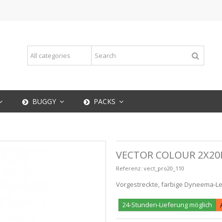
BUGGY
PACKS
VECTOR COLOUR 2X20
Referenz:
vect_pro20_110
Vorgestreckte, farbige Dyneema-L
24-Stunden-Lieferung möglich