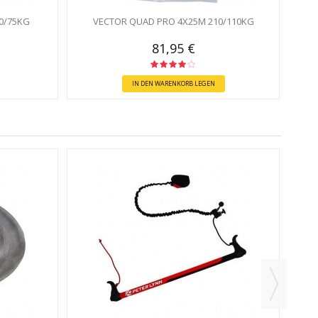
0/75KG
VECTOR QUAD PRO 4X25M 210/110KG
81,95 €
IN DEN WARENKORB LEGEN