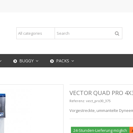
BUGGY
PACKS
VECTOR QUAD PRO 4X
Referenz:
vect_pro30_375
Vorgestreckte, ummantelte Dyneema
24-Stunden-Lieferung möglich