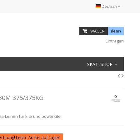
Deutsch
WAGEN
(leer)
Eintragen
SKATESHOP
30M 375/375KG
-Leinen für kite und powerkite.
Achtung! Letzte Artikel auf Lager!