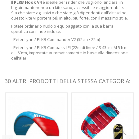
Il
PLKB
Hook
V4
è
ideale
per i
rider
che
vogliono
lanciarsi
in
big
air
mantenendo
un
kite
sano,
accessibile
e
aggiornabile.
Sia che
siate
agli inizi
o che siate
già
dipendenti
dall'altitudine,
questo kite
vi
porterà
più in alto,
più forte,
con il
massimo
stile.
Potete ordinarlo nudo o equipaggiato con la sua barra
specifica con linee incluse:
- Peter Lynn / PLKB Commander V2 (52cm / 22m)
- Peter Lynn / PLKB Compass LEI (22m di linee / S 43cm, M 51cm
o L 60cm, impostate automaticamente in base alla dimensione
dell'ala)
30 ALTRI PRODOTTI DELLA STESSA CATEGORIA: