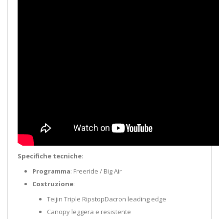
Specifiche
tecniche
:
Programma
:
Freeride /
Big
Air
Costruzione
:
Teijin
Triple
Ripstop
Dacron
leading edge
Canopy
leggera
e
resistente