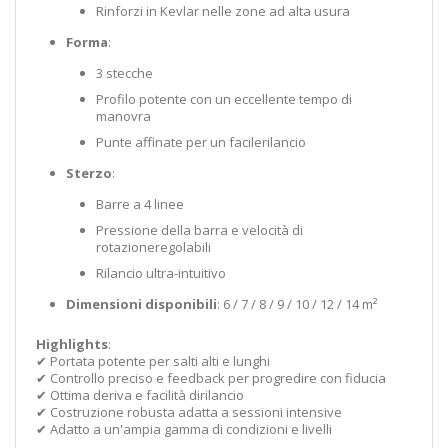
Rinforzi
in Kevlar
nelle
zone
ad alta usura
Forma
:
3
stecche
Profilo
potente
con un
eccellente
tempo di
manovra
Punte
affinate
per un
facile
rilancio
Sterzo
:
Barre
a 4 linee
Pressione
della barra
e
velocità di
rotazione
regolabili
Rilancio
ultra-intuitivo
Dimensioni
disponibili
: 6 /
7 /
8 /
9 /
10 /
12 /
14
m²
Highlights
:
✔
Portata
potente
per
salti
alti
e
lunghi
✔
Controllo
preciso
e
feedback
per
progredire
con
fiducia
✔
Ottima
deriva
e
facilità di
rilancio
✔
Costruzione
robusta
adatta
a
sessioni
intensive
✔
Adatto
a
un'ampia
gamma
di
condizioni
e
livelli