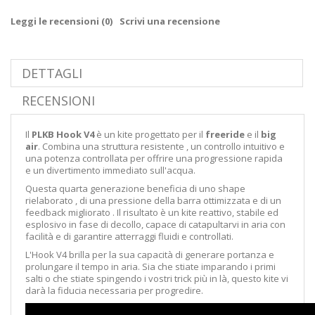
Leggi le recensioni (
0
)
Scrivi una recensione
DETTAGLI
RECENSIONI
Il
PLKB
Hook
V4
è un kite
progettato
per
il
freeride
e il
big
air
.
Combina una
struttura
resistente
, un
controllo
intuitivo
e
una
potenza
controllata
per
offrire una
progressione
rapida
e un
divertimento
immediato
sull'acqua.
Questa
quarta
generazione
beneficia di
uno
shape
rielaborato
, di una
pressione
della barra
ottimizzata
e di un
feedback
migliorato
.
Il risultato è
un
kite
reattivo,
stabile
ed
esplosivo
in fase di decollo,
capace
di
catapultarvi
in aria
con
facilità
e
di
garantire atterraggi
fluidi
e
controllati.
L'
Hook
V4
brilla
per la
sua
capacità
di
generare
portanza
e
prolungare
il tempo
in
aria.
Sia che
stiate
imparando
i primi
salti
o che stiate
spingendo
i vostri
trick
più in là,
questo
kite
vi
darà
la
fiducia
necessaria per
progredire.