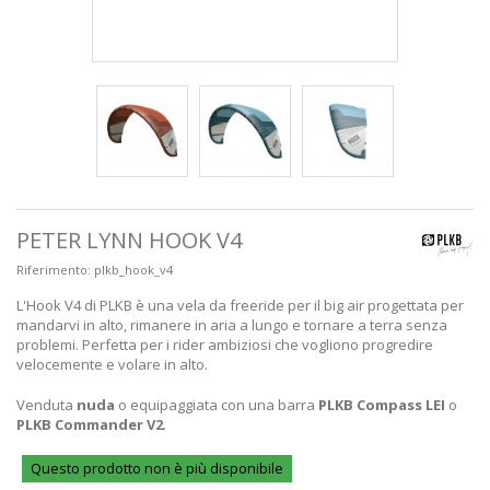
PETER LYNN HOOK V4
Riferimento:
plkb_hook_v4
L'Hook
V4
di
PLKB
è
una
vela
da freeride
per il big
air
progettata
per
mandarvi
in alto,
rimanere
in
aria
a lungo
e
tornare a
terra
senza
problemi.
Perfetta
per i
rider
ambiziosi
che
vogliono
progredire
velocemente
e
volare
in alto.
Venduta
nuda
o equipaggiata con una barra
PLKB Compass LEI
o
PLKB Commander V2
.
Questo prodotto non è più disponibile