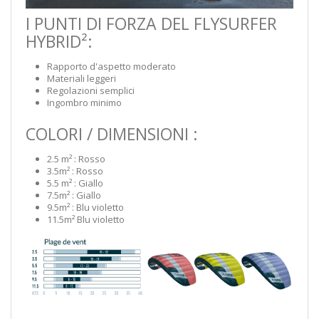
I PUNTI DI FORZA DEL FLYSURFER
HYBRID²:
Rapporto d'aspetto moderato
Materiali leggeri
Regolazioni semplici
Ingombro minimo
COLORI / DIMENSIONI :
2.5 m² : Rosso
3.5m² : Rosso
5.5 m² : Giallo
7.5m² : Giallo
9.5m² : Blu violetto
11.5m² Blu violetto