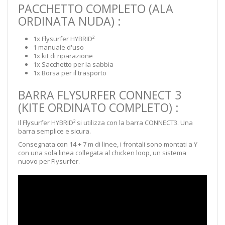
PACCHETTO COMPLETO (ALA
ORDINATA NUDA) :
1x Flysurfer HYBRID²
1 manuale d'uso
1x kit di riparazione
1x Sacchetto per la sabbia
1x Borsa per il trasporto
BARRA FLYSURFER CONNECT 3
(KITE ORDINATO COMPLETO) :
Il Flysurfer HYBRID² si utilizza con la barra CONNECT3. Una
barra semplice e sicura.
Consegnata con 14 + 7 m di linee, i frontali sono montati a Y
con una sola linea collegata al chicken loop, un sistema
nuovo per Flysurfer.