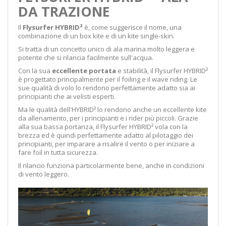
DA TRAZIONE
Il
Flysurfer HYBRID²
è, come suggerisce il nome, una
combinazione di un box kite e di un kite single-skin.
Si tratta di un concetto unico di ala marina molto leggera e
potente che si rilancia facilmente sull'acqua.
Con la sua
eccellente portata
e stabilità, il Flysurfer HYBRID²
è progettato principalmente per il foiling e il wave riding. Le
sue qualità di volo lo rendono perfettamente adatto sia ai
principianti che ai velisti esperti.
Ma le qualità dell'HYBRID² lo rendono anche un eccellente kite
da allenamento, per i principianti e i rider più piccoli. Grazie
alla sua bassa portanza, il Flysurfer HYBRID² vola con la
brezza ed è quindi perfettamente adatto al pilotaggio dei
principianti, per imparare a risalire il vento o per iniziare a
fare foil in tutta sicurezza.
Il rilancio funziona particolarmente bene, anche in condizioni
di vento leggero.