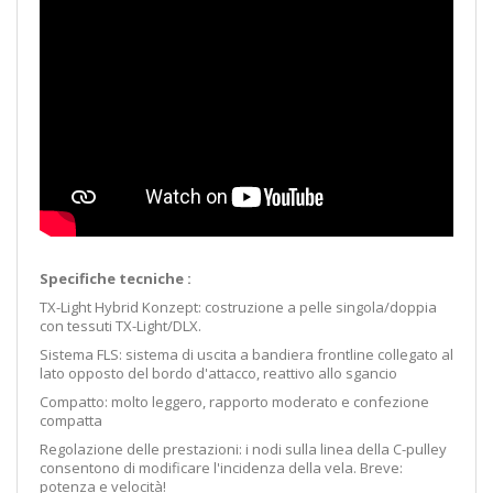
Specifiche tecniche :
TX-Light Hybrid Konzept: costruzione a pelle singola/doppia
con tessuti TX-Light/DLX.
Sistema FLS: sistema di uscita a bandiera frontline collegato al
lato opposto del bordo d'attacco, reattivo allo sgancio
Compatto: molto leggero, rapporto moderato e confezione
compatta
Regolazione delle prestazioni: i nodi sulla linea della C-pulley
consentono di modificare l'incidenza della vela. Breve:
potenza e velocità!