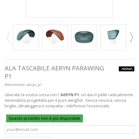
ALA TASCABILE AERYN PARAWING
P1
Riferimento:
aeryn_p1
Liberate
la vostra
corsa
con
l
'
AERYN
P1
:
un'
ala
in pelle
radicalmente
minimalista
progettata
per il
puro
wingfoil
.
Senza
vescica,
senza
briglie,
ultraleggera
e
compatta
,
ridefinisce
l'essenziale.
Questo prodotto non è più disponibile