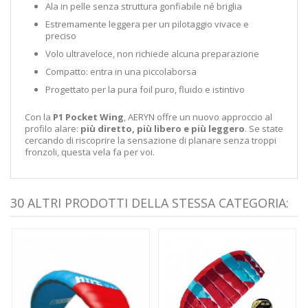
Ala
in pelle
senza
struttura
gonfiabile
né
briglia
Estremamente
leggera
per un
pilotaggio
vivace
e
preciso
Volo
ultraveloce,
non richiede alcuna
preparazione
Compatto:
entra
in
una piccola
borsa
Progettato
per la
pura
foil
puro,
fluido
e
istintivo
Con
la
P1
Pocket
Wing
,
AERYN
offre
un nuovo
approccio
al
profilo alare:
più
diretto,
più libero e
più leggero
.
Se
state
cercando
di
riscoprire
la sensazione
di
planare
senza troppi
fronzoli,
questa
vela
fa
per voi.
30 ALTRI PRODOTTI DELLA STESSA CATEGORIA: