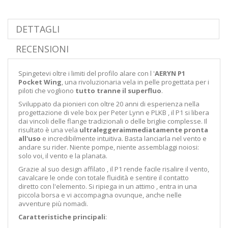
DETTAGLI
RECENSIONI
Spingetevi oltre
i
limiti
del
profilo alare
con l
'
AERYN
P1
Pocket
Wing
,
una
rivoluzionaria
vela
in pelle
progettata
per i
piloti
che vogliono
tutto
tranne
il
superfluo
.
Sviluppato
da pionieri
con
oltre
20
anni di
esperienza
nella
progettazione di
vele
box
per
Peter
Lynn
e
PLKB
, il
P1
si libera
dai
vincoli
delle
flange
tradizionali
o delle
briglie
complesse.
Il
risultato è
una
vela
ultraleggera
immediatamente
pronta
all'
uso
e
incredibilmente
intuitiva.
Basta
lanciarla
nel
vento
e
andare su
rider.
Niente
pompe,
niente
assemblaggi
noiosi:
solo
voi,
il
vento
e
la
planata.
Grazie
al
suo
design
affilato
, il
P1
rende facile
risalire il vento,
cavalcare le
onde
con totale
fluidità
e
sentire il
contatto
diretto
con
l'elemento.
Si ripiega
in
un
attimo
,
entra
in
una
piccola
borsa
e
vi
accompagna
ovunque,
anche
nelle
avventure
più nomadi.
Caratteristiche principali
: