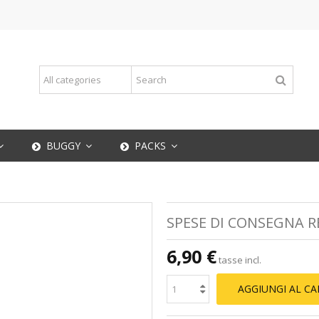
BUGGY
PACKS
SPESE DI CONSEGNA R
6,90 €
tasse incl.
AGGIUNGI AL C