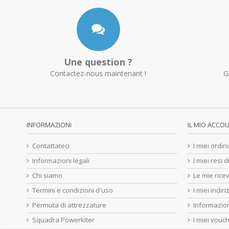
Une question ?
Contactez-nous maintenant !
G
INFORMAZIONI
IL MIO ACCO
Contattateci
I miei ordini
Informazioni legali
I miei resi 
Chi siamo
Le mie ricev
Termini e condizioni d'uso
I miei indiri
Permuta di attrezzature
Informazion
Squadra Powerkiter
I miei vouc