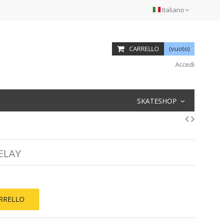
Italiano
CARRELLO
(vuoto)
Accedi
SKATESHOP
ELAY
ARRELLO