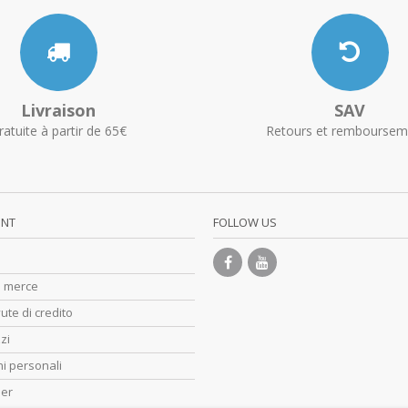
Livraison
SAV
ratuite à partir de 65€
Retours et remboursem
UNT
FOLLOW US
di merce
ute di credito
zzi
i personali
her