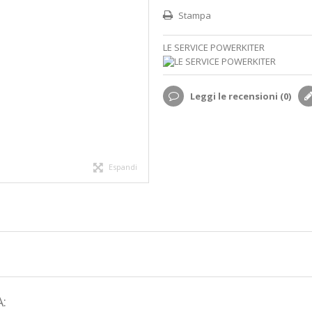
Stampa
LE SERVICE POWERKITER
Leggi le recensioni (
0
)
Espandi
: