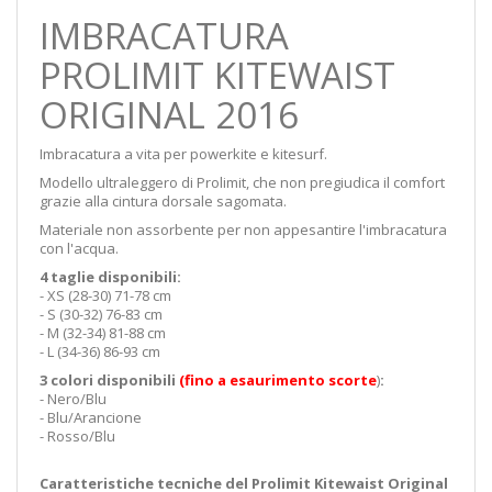
IMBRACATURA
PROLIMIT KITEWAIST
ORIGINAL 2016
Imbracatura a vita per powerkite e kitesurf.
Modello ultraleggero di Prolimit, che non pregiudica il comfort
grazie alla cintura dorsale sagomata.
Materiale non assorbente per non appesantire l'imbracatura
con l'acqua.
4 taglie disponibili:
- XS (28-30) 71-78 cm
- S (30-32) 76-83 cm
- M (32-34) 81-88 cm
- L (34-36) 86-93 cm
3 colori disponibili
(fino a esaurimento scorte
)
:
- Nero/Blu
- Blu/Arancione
- Rosso/Blu
Caratteristiche tecniche del Prolimit Kitewaist Original