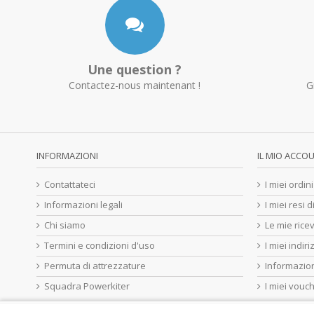
Une question ?
Contactez-nous maintenant !
G
INFORMAZIONI
IL MIO ACCO
Contattateci
I miei ordini
Informazioni legali
I miei resi 
Chi siamo
Le mie ricev
Termini e condizioni d'uso
I miei indiri
Permuta di attrezzature
Informazion
Squadra Powerkiter
I miei vouc