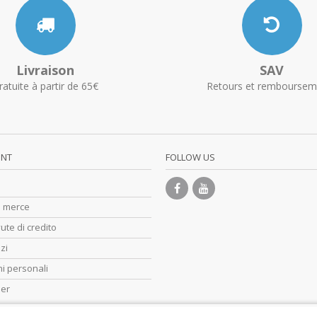
Livraison
SAV
ratuite à partir de 65€
Retours et remboursem
UNT
FOLLOW US
di merce
ute di credito
zzi
i personali
her