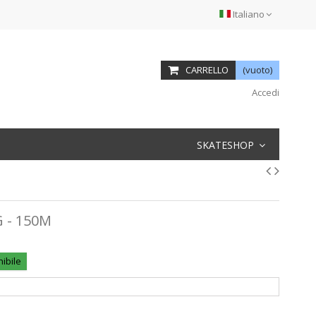
Italiano
CARRELLO
(vuoto)
Accedi
SKATESHOP
 - 150M
ibile