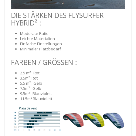
DIE STÄRKEN DES FLYSURFER
HYBRID² :
Moderate Ratio
Leichte Materialien
Einfache Einstellungen
Minimaler Platzbedarf
FARBEN / GRÖSSEN :
2.5 m² : Rot
3.5m²: Rot
5.5 m² : Gelb
7.5m² : Gelb
9.5m² : Blauviolett
11.5m² Blauviolett