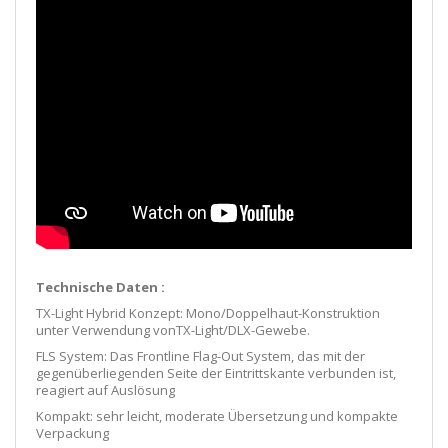
Technische Daten :
TX-Light Hybrid Konzept: Mono/Doppelhaut-Konstruktion
unter Verwendung vonTX-Light/DLX-Gewebe.
FLS System: Das Frontline Flag-Out System, das mit der
gegenüberliegenden Seite der Eintrittskante verbunden ist,
reagiert auf Auslösung
Kompakt: sehr leicht, moderate Übersetzung und kompakte
Verpackung