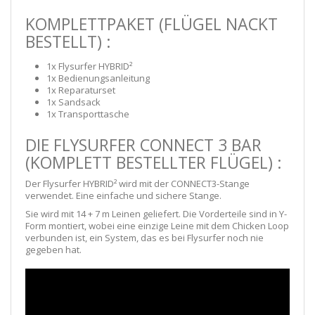
KOMPLETTPAKET (FLÜGEL NACKT
BESTELLT) :
1x Flysurfer HYBRID²
1x Bedienungsanleitung
1x Reparaturset
1x Sandsack
1x Transporttasche
DIE FLYSURFER CONNECT 3 BAR
(KOMPLETT BESTELLTER FLÜGEL) :
Der Flysurfer HYBRID² wird mit der CONNECT3-Stange
verwendet. Eine einfache und sichere Stange.
Sie wird mit 14 + 7 m Leinen geliefert. Die Vorderteile sind in Y-
Form montiert, wobei eine einzige Leine mit dem Chicken Loop
verbunden ist, ein System, das es bei Flysurfer noch nie
gegeben hat.