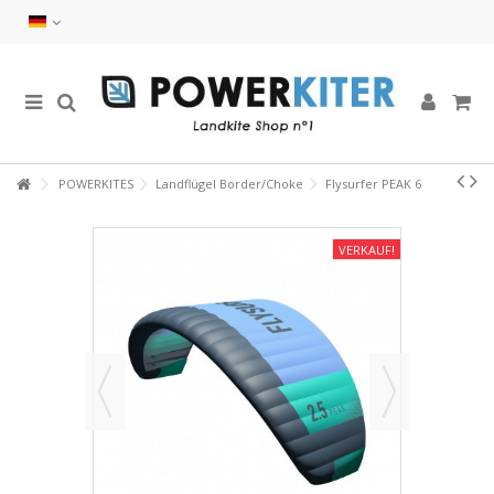
POWERKITES
Landflügel Border/Choke
Flysurfer PEAK 6
VERKAUF!