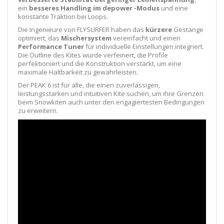
ein
besseres Handling im depower -Modus
und eine
konstante Traktion bei Loops.
Die Ingenieure von FLYSURFER haben das
kürzere
Gestänge
optimiert, das
Mischersystem
vereinfacht und einen
Performance Tuner
für individuelle Einstellungen integriert.
Die Outline des Kites wurde verfeinert, die Profile
perfektioniert und die Konstruktion verstärkt, um eine
maximale Haltbarkeit zu gewährleisten.
Der PEAK 6 ist für alle, die einen zuverlässigen,
leistungsstarken und intuitiven Kite suchen, um ihre Grenzen
beim Snowkiten auch unter den engagiertesten Bedingungen
zu erweitern.