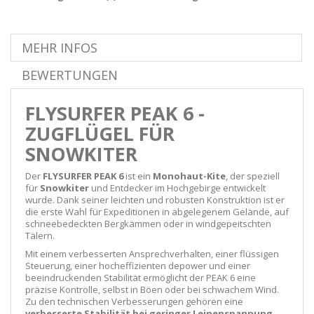
MEHR INFOS
BEWERTUNGEN
FLYSURFER PEAK 6 -
ZUGFLÜGEL FÜR
SNOWKITER
Der
FLYSURFER PEAK 6
ist ein
Monohaut-Kite
, der speziell
für
Snowkiter
und Entdecker im Hochgebirge entwickelt
wurde. Dank seiner leichten und robusten Konstruktion ist er
die erste Wahl für Expeditionen in abgelegenem Gelände, auf
schneebedeckten Bergkämmen oder in windgepeitschten
Tälern.
Mit einem verbesserten Ansprechverhalten, einer flüssigen
Steuerung, einer hocheffizienten depower und einer
beeindruckenden Stabilität ermöglicht der PEAK 6 eine
präzise Kontrolle, selbst in Böen oder bei schwachem Wind.
Zu den technischen Verbesserungen gehören eine
verbesserte Stabilität bei geringer Leinenspannung
,