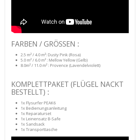
FARBEN / GRÖSSEN :
2.5 m² / 4.0 m²:
Dusty Pink (Rosa)
5.0 m² / 6.0 m² : Mellow Yellow (Gelb)
8.0m² / 11.0 m² : Provence (Lavendelviolett)
KOMPLETTPAKET (FLÜGEL NACKT
BESTELLT) :
1x Flysurfer PEAK6
1x Bedienungsanleitung
1x Reparaturset
1x Leinensatz B-Safe
1x Sandsack
1x Transporttasche