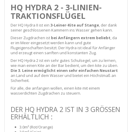
HQ HYDRA 2 - 3-LINIEN-
TRAKTIONSFLÜGEL
Der HQ Hydra II ist ein
3-Leiner-Kite auf Stange
, der dank
seiner geschlossenen Kammern ins Wasser gehen kann.
Dieser Zugdrachen ist
bei Anfängern extrem beliebt
, da
er im Meer eingesetzt werden kann und gute
Flugeigenschaften besitzt. Der Hydra ist ideal für Anfänger
und erzeugt einen sanften und konstanten Zug.
Der HQ Hydra 2 ist ein sehr gutes Schulsegel, um zu lernen,
wie man einen Kite an der Bar bedient, um den kite zu üben.
Die 3. Leine ermöglicht einen sehr einfachen Neustart
an Land und auf dem Wasser und bietet ein Höchstmaß an
Sicherheit.
Für alle, die anfangen wollen, einen kite mit einem
wasserdichten Zugdrachen zu steuern.
DER HQ HYDRA 2 IST IN 3 GRÖSSEN E
RHÄLTLICH :
3.0m² (Rot/Orange)
3.5m² (Grün)