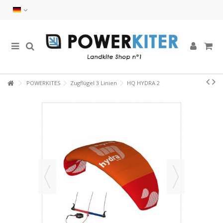
POWERKITES
Zugflügel 3 Linien
HQ HYDRA 2