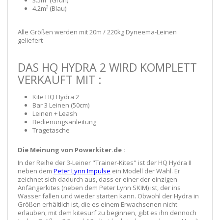
4.2m² (Blau)
Alle Größen werden mit 20m / 220kg Dyneema-Leinen
geliefert
DAS HQ HYDRA 2 WIRD KOMPLETT
VERKAUFT MIT :
Kite HQ Hydra 2
Bar 3 Leinen (50cm)
Leinen + Leash
Bedienungsanleitung
Tragetasche
Die Meinung von Powerkiter.de :
In der Reihe der 3-Leiner "Trainer-Kites" ist der HQ Hydra II
neben dem
Peter Lynn Impulse
ein Modell der Wahl. Er
zeichnet sich dadurch aus, dass er einer der einzigen
Anfängerkites (neben dem Peter Lynn SKIM) ist, der ins
Wasser fallen und wieder starten kann. Obwohl der Hydra in
Größen erhältlich ist, die es einem Erwachsenen nicht
erlauben, mit dem kitesurf zu beginnen, gibt es ihn dennoch