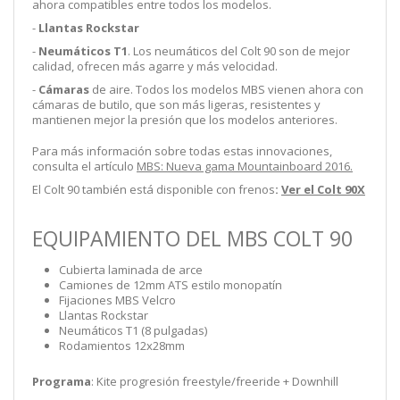
ahora compatibles entre todos los modelos.
-
Llantas Rockstar
-
Neumáticos T1
. Los neumáticos del Colt 90 son de mejor
calidad, ofrecen más agarre y más velocidad.
-
Cámaras
de aire. Todos los modelos MBS vienen ahora con
cámaras de butilo, que son más ligeras, resistentes y
mantienen mejor la presión que los modelos anteriores.
Para más información sobre todas estas innovaciones,
consulta el artículo
MBS: Nueva gama Mountainboard 2016.
El Colt 90 también está disponible con frenos
:
Ver el Colt 90X
EQUIPAMIENTO DEL MBS COLT 90
Cubierta laminada de arce
Camiones de 12mm ATS estilo monopatín
Fijaciones MBS Velcro
Llantas Rockstar
Neumáticos T1 (8 pulgadas)
Rodamientos 12x28mm
Programa
: Kite progresión freestyle/freeride + Downhill