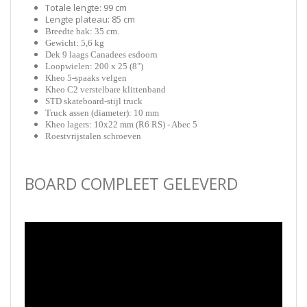
Totale lengte: 99 cm
Lengte plateau: 85 cm
Breedte bak: 35 cm.
Gewicht: 5,6 kg
Dek 9 laags Canadees esdoorn
Loopwielen: 200 x 25 (8")
Kheo 5-spaaks velgen
Kheo C2 verstelbare klittenband
STD skateboard-stijl truck
Truck assen (diameter): 10 mm
Kheo lagers: 10x22 mm (R6 RS) - Abec 5
Roestvrijstalen schroeven
BOARD COMPLEET GELEVERD