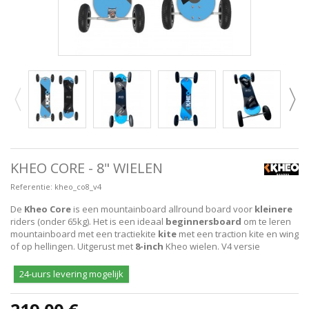
KHEO CORE - 8" WIELEN
Referentie:
kheo_co8_v4
De
Kheo Core
is een mountainboard allround board voor
kleinere
riders (onder 65kg). Het is een ideaal
beginnersboard
om te leren
mountainboard met een tractiekite
kite
met een traction kite en wing
of op hellingen. Uitgerust met
8-inch
Kheo wielen. V4 versie
24-uurs levering mogelijk