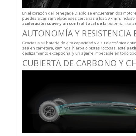
En el corazón del Renegade Diablo se encuentran dos motore
puedes alcanzar velocidades cercanas a los 50 km/h, incluso 
aceleración suave y un control total de la
potencia, para 
AUTONOMÍA Y RESISTENCIA
Gracias a su batería de alta capacidad y a su electrónica op
sea en carretera, caminos, hierba o pistas rocosas, este
patí
deslizamiento excepcional y un agarre impecable en todo tipo
CUBIERTA DE CARBONO Y C