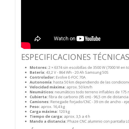
ESPECIFICACIONES TÉCNICA
Motores:
2 × 6374 sin escobillas de 3500 W (7000 W en to
Batería:
43,2 V - 864 Wh - 20 Ah Samsung 50S
Controlador:
Evolve E-FOC 70A
Autonomía
: hasta 50 km dependiendo de las condicion
Velocidad máxima:
aprox. 50 km/h
Neumáticos
: neumáticos todo terreno inflables de 175 
Cubierta:
fibra de carbono (95 cm) - 96,5 cm de distancia
Camiones:
Renegade forjado/CNC - 39 cm de ancho - ej
Peso:
aprox. 16,4 kg
Carga máxima:
120 kg
Tiempo de carga:
aprox. 3,5 a 4 h
Mando a distancia:
Phaze CNC aluminio con pantalla L