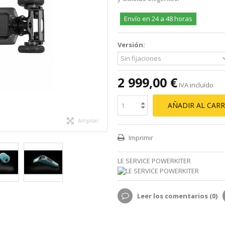
Envío en 24 a 48 horas
Versión:
2 999,00 €
IVA incluído
AÑADIR AL CARR
Ampliar
Imprimir
LE SERVICE POWERKITER
Leer los comentarios (
0
)