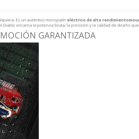
alquiera. Es un auténtico monopatín
eléctrico de alto rendimientomo
el Diablo encarna la potencia bruta, la precisión y la calidad de diseño q
EMOCIÓN GARANTIZADA