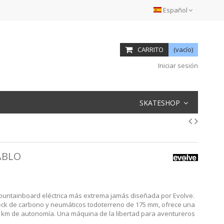
Español
CARRITO
(vacío)
Iniciar sesión
SKATESHOP
ABLO
ountainboard eléctrica más extrema jamás diseñada por Evolve.
eck de carbono y neumáticos todoterreno de 175 mm, ofrece una
0 km de autonomía. Una máquina de la libertad para aventureros