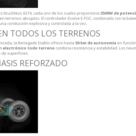
s brushless 6374, cada uno de los cuales proporciona
3500W de potenc
en terrenos abruptos. El controlador Evolve E-FOC, combinado con la bater
una conducción explosiva y controlada a la vez.
 EN TODOS LOS TERRENOS
timizada, la Renegade Diablo ofrece hasta
50 km de autonomía
en función
n electrónico todo terreno
combina resistencia y estabilidad. Los neu
 de superficies.
HASIS REFORZADO