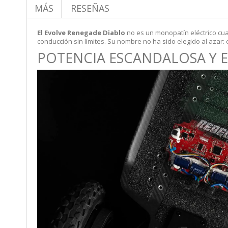
MÁS
RESEÑAS
El Evolve Renegade Diablo
no es un monopatín eléctrico cu
conducción sin límites. Su nombre no ha sido elegido al azar: 
POTENCIA ESCANDALOSA Y 