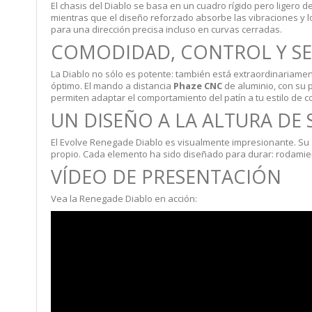
El chasis del Diablo se basa en un cuadro rígido pero ligero d
mientras que el diseño reforzado absorbe las vibraciones y l
para una dirección precisa incluso en curvas cerradas.
COMODIDAD, CONTROL Y S
La Diablo no sólo es potente: también está extraordinariamen
óptimo. El mando a distancia
Phaze CNC
de aluminio, con su p
permiten adaptar el comportamiento del patín a tu estilo de 
UN DISEÑO A LA ALTURA DE 
El Evolve Renegade Diablo es visualmente impresionante. Su
propio. Cada elemento ha sido diseñado para durar: rodamien
VÍDEO DE PRESENTACIÓN
Vea la Renegade Diablo en acción: