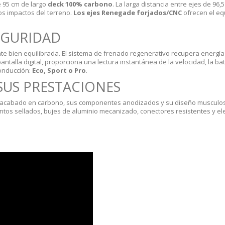
e 95 cm de largo
deck 100% carbono
. La larga distancia entre ejes de 96,
os impactos del terreno.
Los ejes Renegade forjados/CNC
ofrecen el equ
EGURIDAD
te bien equilibrada. El sistema de frenado regenerativo recupera energía 
antalla digital, proporciona una lectura instantánea de la velocidad, la ba
conducción:
Eco, Sport o Pro
.
SUS PRESTACIONES
 acabado en carbono, sus componentes anodizados y su diseño musculoso
tos sellados, bujes de aluminio mecanizado, conectores resistentes y el