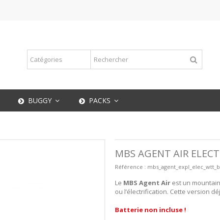
BUGGY
PACKS
MBS AGENT AIR ELECTR
Référence :
mbs_agent_expl_elec_wtt_b
Le
MBS Agent Air
est un mountainb
ou l’électrification. Cette version 
Batterie non incluse !