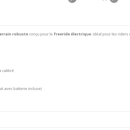
errain robuste
conçu pour le
freeride électrique
. Idéal pour les rider
à calibré
t avec batterie incluse)