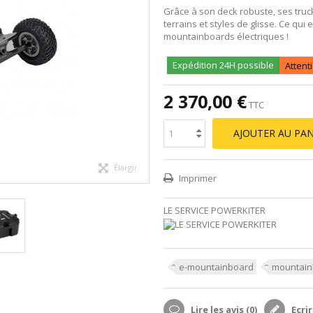
Grâce à son deck robuste, ses trucks
terrains et styles de glisse. Ce qui
mountainboards électriques !
Expédition 24H possible
Attent
2 370,00 €
TTC
AJOUTER AU PAN
Élargir
Imprimer
LE SERVICE POWERKITER
e-mountainboard
mountain
Lire les avis (
0
)
Ecrir