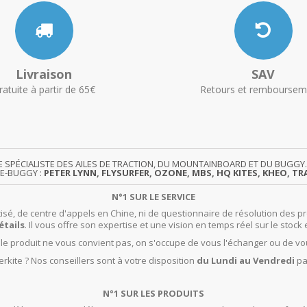
Livraison
SAV
ratuite à partir de 65€
Retours et remboursem
TE SPÉCIALISTE DES AILES DE TRACTION, DU MOUNTAINBOARD ET DU BUG
TE-BUGGY :
PETER LYNN, FLYSURFER, OZONE, MBS, HQ KITES, KHEO, TRA
N°1 SUR LE SERVICE
isé, de centre d'appels en Chine, ni de questionnaire de résolution des pr
étails
. Il vous offre son expertise et une vision en temps réel sur le stock 
t le produit ne vous convient pas, on s'occupe de vous l'échanger ou de vo
rkite ? Nos conseillers sont à votre disposition
du Lundi au Vendredi
pa
N°1 SUR LES PRODUITS