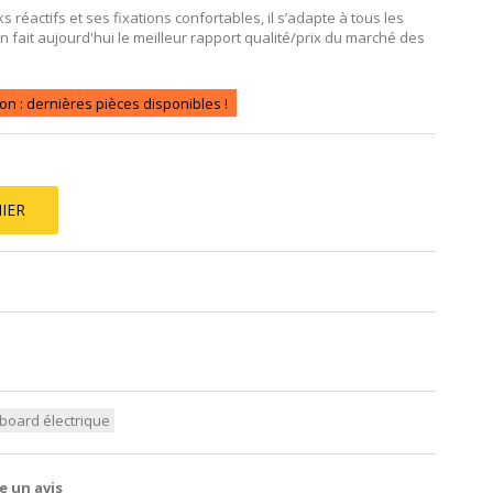
 réactifs et ses fixations confortables, il s’adapte à tous les
 en fait aujourd'hui le meilleur rapport qualité/prix du marché des
ion : dernières pièces disponibles !
IER
board électrique
e un avis