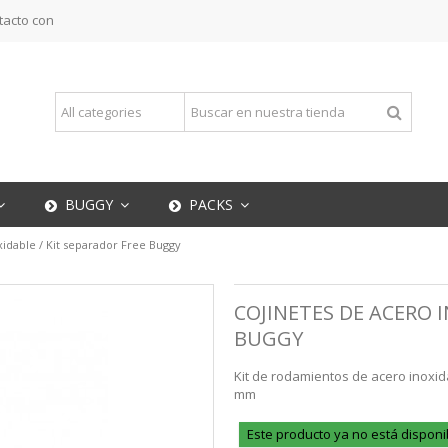
tacto con
BUGGY
PACKS
xidable / Kit separador Free Buggy
COJINETES DE ACERO I
BUGGY
Kit de rodamientos de acero inoxid
mm
Este producto ya no está disponi