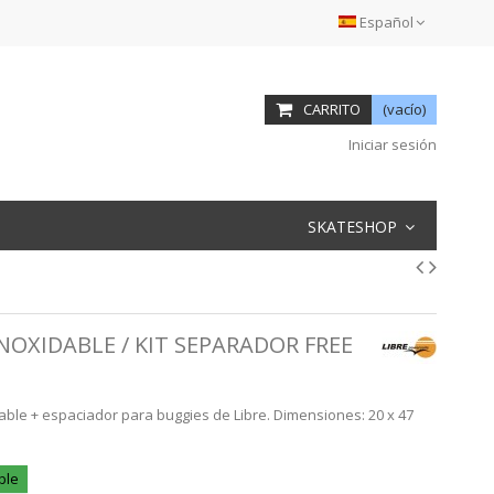
Español
CARRITO
(vacío)
Iniciar sesión
SKATESHOP
NOXIDABLE / KIT SEPARADOR FREE
able + espaciador para buggies de Libre. Dimensiones: 20 x 47
ble