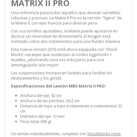
MATRIX II PRO
Una referencia para todos aquellos que desean carretillas
robustas y precisas. La Matrix II Pro es la versión "ligera" de
la Matrix II, con ejes huecos para ahorrar peso.
Con sus tornillos ajustables, la Matrix puede ajustarse en
dureza sin necesidad de desmontarla. El Kingpin está
montado sobre dos rodamientos para una fluidez máxima.
Esta nueva versión 2016 está ahora equipada con 'Shock
Blocks' naranjas que sustituyen al combo eggshocks +
muelles, ¡ahorrando (una vez más) peso para una
amortiguación aún mejor!
Las suspensiones incorporan facetas para facilitar los
deslizamientos y los grinds.
Especificaciones del camión MBS Matrix II PRO:
Anchura del eje: 42 cm
Anchura de las perchas: 30,2 cm
Distancia de tope a tope (rodamiento a rodamiento): 32
cm
Diámetro del eje: 12 mm
Peso total: 695 gr
Se vende individualmente, completo con
Shockblocks rojos