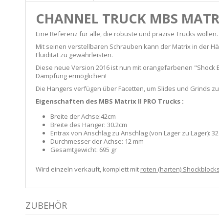
CHANNEL TRUCK
MBS
MATRI
Eine Referenz für alle, die robuste und präzise Trucks wollen. 
Mit seinen verstellbaren Schrauben kann der Matrix in der H
Fluidität zu gewährleisten.
Diese neue Version 2016 ist nun mit orangefarbenen "Shock B
Dämpfung ermöglichen!
Die Hangers verfügen über Facetten, um Slides und Grinds zu 
Eigenschaften des MBS Matrix II PRO Trucks :
Breite der Achse:42cm
Breite des Hanger: 30.2cm
Entrax von Anschlag zu Anschlag (von Lager zu Lager): 3
Durchmesser der Achse: 12 mm
Gesamtgewicht: 695 gr
Wird einzeln verkauft, komplett mit
roten (harten) Shockblock
ZUBEHÖR