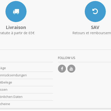
Livraison
SAV
ratuite à partir de 65€
Retours et remboursem
FOLLOW US
räge
enrücksendungen
itbelege
essen
önlichen Daten
cheine