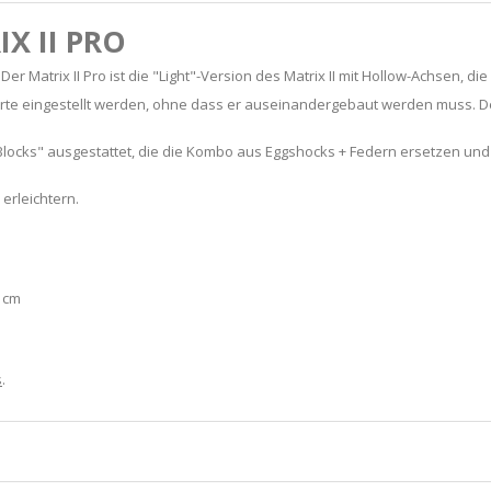
X II PRO
Der Matrix II Pro ist die "Light"-Version des Matrix II mit Hollow-Achsen, d
ärte eingestellt werden, ohne dass er auseinandergebaut werden muss. Der
locks" ausgestattet, die die Kombo aus Eggshocks + Federn ersetzen und
erleichtern.
2 cm
s
.