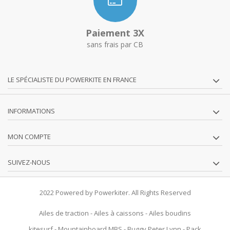
Paiement 3X
sans frais par CB
LE SPÉCIALISTE DU POWERKITE EN FRANCE
INFORMATIONS
MON COMPTE
SUIVEZ-NOUS
2022 Powered by Powerkiter. All Rights Reserved
Ailes de traction
-
Ailes à caissons
-
Ailes boudins
kitesurf
-
Mountainboard MBS
-
Buggy Peter Lynn
-
Pack