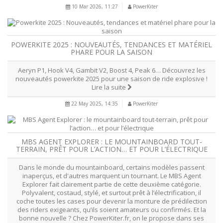
10 Mar 2026, 11:27
PowerKiter
POWERKITE 2025 : NOUVEAUTÉS, TENDANCES ET MATÉRIEL
PHARE POUR LA SAISON
Aeryn P1, Hook V4, Gambit V2, Boost 4, Peak 6… Découvrez les
nouveautés powerkite 2025 pour une saison de ride explosive !
Lire la suite
22 May 2025, 14:35
PowerKiter
MBS AGENT EXPLORER : LE MOUNTAINBOARD TOUT-
TERRAIN, PRÊT POUR L’ACTION… ET POUR L’ÉLECTRIQUE
Dans le monde du mountainboard, certains modèles passent
inaperçus, et d'autres marquent un tournant. Le MBS Agent
Explorer fait clairement partie de cette deuxième catégorie.
Polyvalent, costaud, stylé, et surtout prêt à l’électrification, il
coche toutes les cases pour devenir la monture de prédilection
des riders exigeants, qu’ils soient amateurs ou confirmés. Et la
bonne nouvelle ? Chez PowerKiter.fr, on le propose dans ses