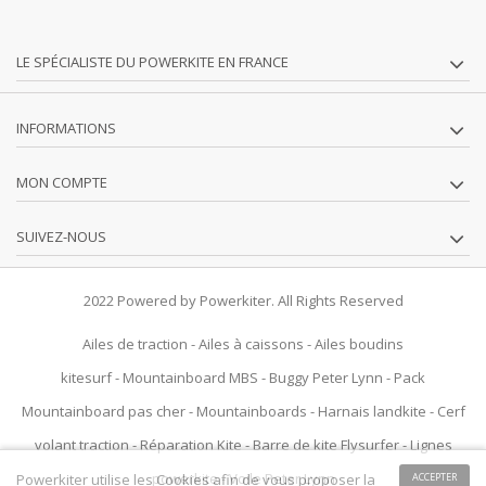
LE SPÉCIALISTE DU POWERKITE EN FRANCE
INFORMATIONS
MON COMPTE
SUIVEZ-NOUS
2022 Powered by Powerkiter. All Rights Reserved
Ailes de traction
-
Ailes à caissons
-
Ailes boudins
kitesurf
-
Mountainboard MBS
-
Buggy Peter Lynn
-
Pack
Mountainboard pas cher
-
Mountainboards
-
Harnais landkite
-
Cerf
volant traction
-
Réparation Kite
-
Barre de kite Flysurfer
-
Lignes
powerkite
-
Voile Peter Lynn
Powerkiter utilise les Cookies afin de vous proposer la
ACCEPTER