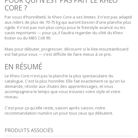
POUR QUI N'EST PAS FAIT LE KHEO
CORE ?
Par souci d'honnêteté, le Kheo Core a ses limites. Il n'est pas adapté
aux riders de plus de 70-75 kg qui auront besoin d'une planche plus
rigide. Il n'est pas non plus conçu pour le freestyle avancé ou les
sauts importants — pour ça, il faudra regarder du côté du Kheo
Kicker ou du MBS Colt 90.
Mais pour débuter, progresser, découvrir si le kite-mountainboard
est fait pour vous — c'est difficile de faire mieux à ce prix.
EN RÉSUMÉ
Le Kheo Core n'est pas la planche la plus spectaculaire du
catalogue. C'est la plus honnête. Elle fait exactement ce qu'on lui
demande, résiste aux chutes des apprentissages, et vous
accompagnera le temps que vous trouviez votre style et votre
niveau.
C'est pour ça qu'elle reste, saison après saison, notre
recommandation numéro un pour tous ceux qui débutent.
PRODUITS ASSOCIÉS