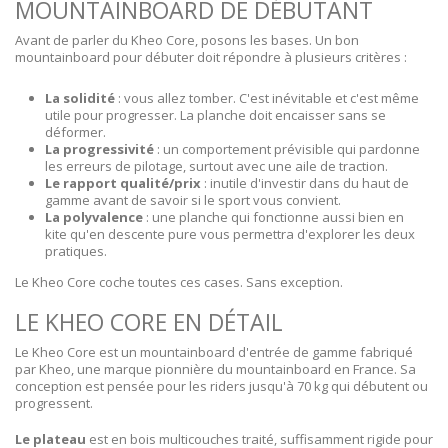
MOUNTAINBOARD DE DÉBUTANT
Avant de parler du Kheo Core, posons les bases. Un bon
mountainboard pour débuter doit répondre à plusieurs critères :
La solidité
: vous allez tomber. C'est inévitable et c'est même
utile pour progresser. La planche doit encaisser sans se
déformer.
La progressivité
: un comportement prévisible qui pardonne
les erreurs de pilotage, surtout avec une aile de traction.
Le rapport qualité/prix
: inutile d'investir dans du haut de
gamme avant de savoir si le sport vous convient.
La polyvalence
: une planche qui fonctionne aussi bien en
kite qu'en descente pure vous permettra d'explorer les deux
pratiques.
Le Kheo Core coche toutes ces cases. Sans exception.
LE KHEO CORE EN DÉTAIL
Le Kheo Core est un mountainboard d'entrée de gamme fabriqué
par Kheo, une marque pionnière du mountainboard en France. Sa
conception est pensée pour les riders jusqu'à 70 kg qui débutent ou
progressent.
Le plateau
est en bois multicouches traité, suffisamment rigide pour