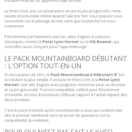
instable rendrait cet apprentissage difficile.
Le Kheo Core, par sa construction et ses trucks progressifs, reste
neutre et prévisible même quand l'aile tire fort. Vous pouvez vous
concentrer sur le pilotage du kite sans que la planche ne vous
surprenne.
Il fonctionne parfaitement avec les ailes 4 lignes à caissons
classiques comme la
Peter Lynn Hornet
ou la
HQ Beamer
, qui
sont elles aussi conçues pour l'apprentissage.
LE PACK MOUNTAINBOARD DÉBUTANT
: L'OPTION TOUT-EN-UN
Si vous partez de zéro, le
Pack Mountainboard Débutant 8"
est
la solution la plus simple. Il associe le Kheo Core à la
Peter Lynn
Hornet
, une aile 4 lignes avec poignées reconnue pour sa douceur
et sa progressivité. Tout est compatible, calibré pour fonctionner
ensemble, et vous économisez 20% par rapport à l'achat séparé des
deux produits.
C'est le point d'entrée qu'on recommande à ceux qui veulent rider
dès le premier weekend sans se poser de questions sur la
compatibilité du matériel.