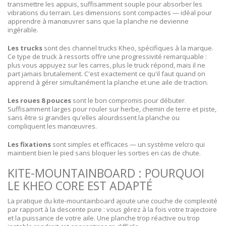
transmettre les appuis, suffisamment souple pour absorber les
vibrations du terrain. Les dimensions sont compactes — idéal pour
apprendre à manœuvrer sans que la planche ne devienne
ingérable.
Les trucks
sont des channel trucks Kheo, spécifiques à la marque.
Ce type de truck à ressorts offre une progressivité remarquable :
plus vous appuyez sur les carres, plus le truck répond, mais il ne
part jamais brutalement. C'est exactement ce qu'il faut quand on
apprend à gérer simultanément la planche et une aile de traction.
Les roues 8 pouces
sont le bon compromis pour débuter.
Suffisamment larges pour rouler sur herbe, chemin de terre et piste,
sans être si grandes qu'elles alourdissent la planche ou
compliquent les manœuvres.
Les fixations
sont simples et efficaces — un système velcro qui
maintient bien le pied sans bloquer les sorties en cas de chute.
KITE-MOUNTAINBOARD : POURQUOI
LE KHEO CORE EST ADAPTÉ
La pratique du kite-mountainboard ajoute une couche de complexité
par rapport à la descente pure : vous gérez à la fois votre trajectoire
et la puissance de votre aile. Une planche trop réactive ou trop