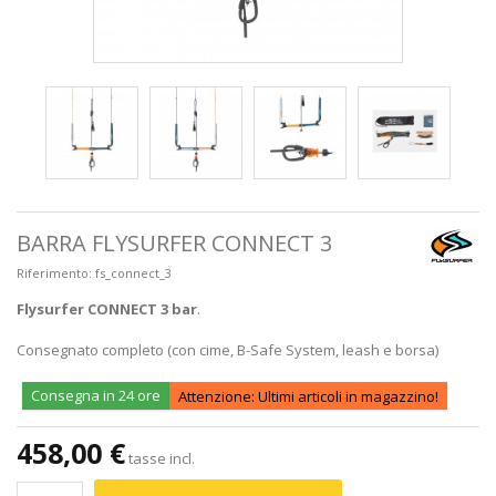
BARRA FLYSURFER CONNECT 3
Riferimento:
fs_connect_3
Flysurfer CONNECT 3 bar
.
Consegnato completo (con cime, B-Safe System, leash e borsa)
Consegna in 24 ore
Attenzione: Ultimi articoli in magazzino!
458,00 €
tasse incl.