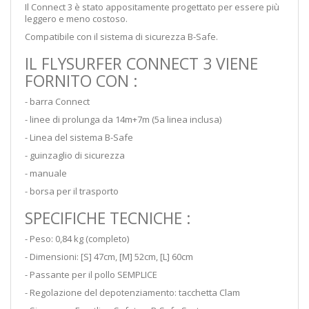
Il Connect 3 è stato appositamente progettato per essere più
leggero e meno costoso.
Compatibile con il sistema di sicurezza B-Safe.
IL FLYSURFER CONNECT 3 VIENE
FORNITO CON :
- barra Connect
- linee di prolunga da 14m+7m (5a linea inclusa)
- Linea del sistema B-Safe
- guinzaglio di sicurezza
- manuale
- borsa per il trasporto
SPECIFICHE TECNICHE :
- Peso: 0,84 kg (completo)
- Dimensioni:
[S] 47cm, [M] 52cm, [L] 60cm
- Passante per il pollo SEMPLICE
- Regolazione del depotenziamento: tacchetta Clam