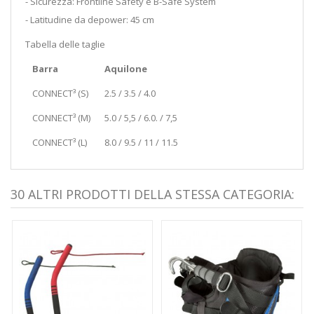
- Sicurezza: Frontline Safety e B-Safe System
- Latitudine da depower: 45 cm
Tabella delle taglie
Barra
Aquilone
CONNECT³ (S)
2.5 / 3.5 / 4.0
CONNECT³ (M)
5.0 / 5,5 / 6.0. / 7,5
CONNECT³ (L)
8.0 / 9.5 / 11 / 11.5
30 ALTRI PRODOTTI DELLA STESSA CATEGORIA: