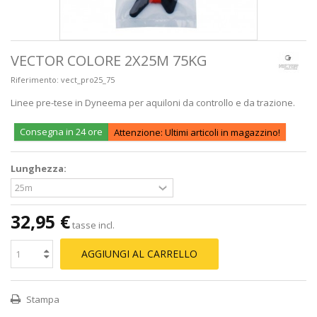
VECTOR COLORE 2X25M 75KG
Riferimento:
vect_pro25_75
Linee pre-tese in Dyneema per aquiloni da controllo e da trazione.
Consegna in 24 ore
Attenzione: Ultimi articoli in magazzino!
Lunghezza:
32,95 €
tasse incl.
AGGIUNGI AL CARRELLO
Stampa