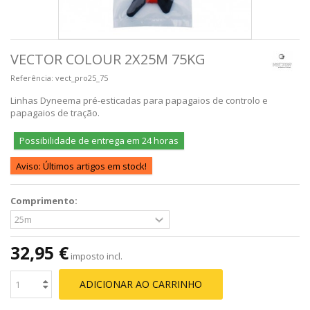
VECTOR COLOUR 2X25M 75KG
Referência:
vect_pro25_75
Linhas Dyneema pré-esticadas para papagaios de controlo e
papagaios de tração.
Possibilidade de entrega em 24 horas
Aviso: Últimos artigos em stock!
Comprimento:
32,95 €
imposto incl.
ADICIONAR AO CARRINHO