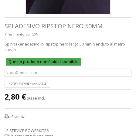
SPI ADESIVO RIPSTOP NERO 50MM
Riferimento:
spi_50N
Spinnaker adesivo in Ripstop nero largo 50 mm. Venduto al metro
lineare.
Questo prodotto non è più disponibile
NOTIFY ME WHEN AVAILABLE
2,80 €
tasse incl.
Stampa
LE SERVICE POWERKITER