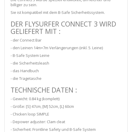
billiger zu sein.
Sie ist kompatibel mit dem B-Safe Sicherheitssystem.
DER FLYSURFER CONNECT 3 WIRD
GELIEFERT MIT :
- der Connect Bar
- den Leinen 14m+7m Verlängerungen (inkl. 5. Leine)
- B-Safe System Leine
- die Sicherheitsleash
- das Handbuch
- die Tragetasche
TECHNISCHE DATEN :
- Gewicht: 0.84 kg (komplett)
- Größe:
[S] 47cm, [M] 52cm, [L] 60cm
- Chicken loop SIMPLE
- Depower adjuster: Clam cleat
- Sicherheit: Frontline Safety und B-Safe System