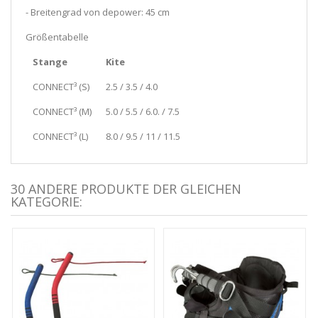
- Breitengrad von depower: 45 cm
Größentabelle
Stange
Kite
CONNECT³ (S)
2.5 / 3.5 / 4.0
CONNECT³ (M)
5.0 / 5.5 / 6.0. / 7.5
CONNECT³ (L)
8.0 / 9.5 / 11 / 11.5
30 ANDERE PRODUKTE DER GLEICHEN
KATEGORIE: