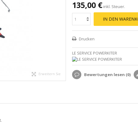
135,00 €
inkl. Steuer.
IN DEN WARENK
Drucken
LE SERVICE POWERKITER
Erweitern Sie
Bewertungen lesen (
0
)
.