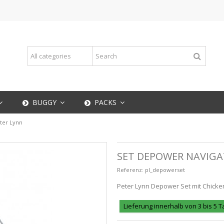
BUGGY
PACKS
ter Lynn
SET DEPOWER NAVIGA
Referenz:
pl_depowerset
Peter Lynn Depower Set mit Chicke
Lieferung innerhalb von 3 bis 5 