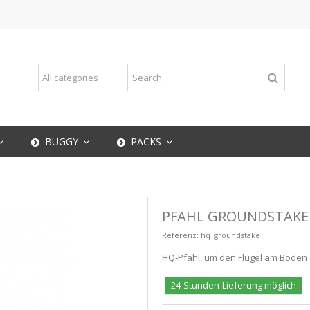
BUGGY
PACKS
PFAHL GROUNDSTAKE
Referenz:
hq_groundstake
HQ-Pfahl, um den Flügel am Boden z
24-Stunden-Lieferung möglich