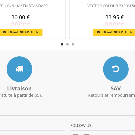
ER-LYNN-HAKEN STANDARD
VECTOR COLOUR 2X30M 5
30,00 €
33,95 €
IN DEN WARENKORB LEGEN
IN DEN WARENKORB LEGEN
Livraison
SAV
ratuite à partir de 65€
Retours et remboursem
FOLLOW US