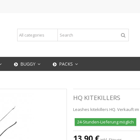
BUGGY
PACKS
HQ KITEKILLERS
Leashes kitekillers HQ. Verkauft im
24-Stunden-Lieferung möglich
13,90 €
inkl. Steuer.