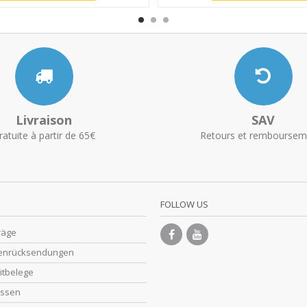
Livraison
SAV
ratuite à partir de 65€
Retours et remboursem
FOLLOW US
räge
enrücksendungen
itbelege
essen