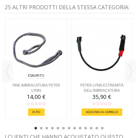
25 ALTRI PRODOTTI DELLA STESSA CATEGORIA:
ESAURITO
FINE IMBRACATURA PETER
PETER LYNN ESTREMITÀ
LYNN
DELL'IMBRACATURA
STACCABILE
14,00 €
35,90 €
DI PIÙ
AGGIUNGI AL CARRELLO
I CLIENTI CHE HANNO ACQUISTATO QUESTO