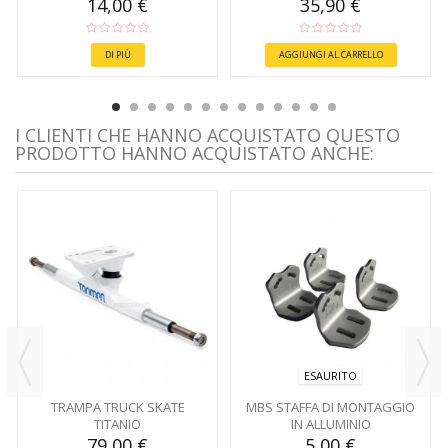
STACCABILE
14,00 €
35,90 €
DI PIÙ
AGGIUNGI AL CARRELLO
I CLIENTI CHE HANNO ACQUISTATO QUESTO
PRODOTTO HANNO ACQUISTATO ANCHE:
ESAURITO
TRAMPA TRUCK SKATE
MBS STAFFA DI MONTAGGIO
TITANIO
IN ALLUMINIO
79,00 €
5,00 €