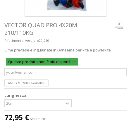
VECTOR QUAD PRO 4X20M
210/110KG
Riferimento:
vect_pro20_210
Cime pre-tese e inguainate in Dyneema per kite e powerkite.
Questo prodotto non è più disponibile
NOTIFY ME WHEN AVAILABLE
Lunghezza:
72,95 €
tasse incl.