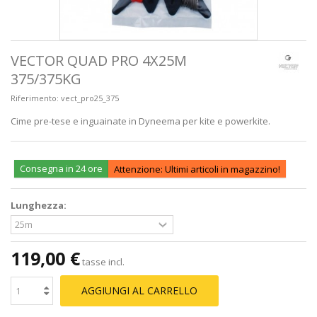
VECTOR QUAD PRO 4X25M
375/375KG
Riferimento:
vect_pro25_375
Cime pre-tese e inguainate in Dyneema per kite e powerkite.
Consegna in 24 ore
Attenzione: Ultimi articoli in magazzino!
Lunghezza:
119,00 €
tasse incl.
AGGIUNGI AL CARRELLO