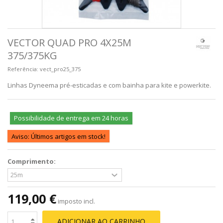
VECTOR QUAD PRO 4X25M
375/375KG
Referência:
vect_pro25_375
Linhas Dyneema pré-esticadas e com bainha para kite e powerkite.
Possibilidade de entrega em 24 horas
Aviso: Últimos artigos em stock!
Comprimento:
119,00 €
imposto incl.
ADICIONAR AO CARRINHO