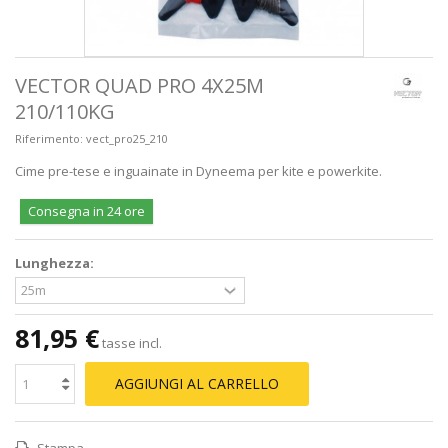
VECTOR QUAD PRO 4X25M
210/110KG
Riferimento:
vect_pro25_210
Cime pre-tese e inguainate in Dyneema per kite e powerkite.
Consegna in 24 ore
Lunghezza:
81,95 €
tasse incl.
AGGIUNGI AL CARRELLO
Stampa