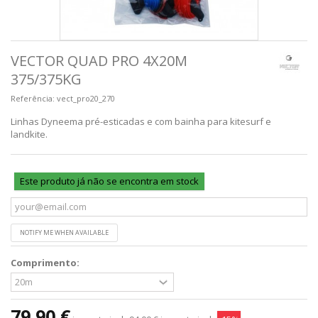
VECTOR QUAD PRO 4X20M
375/375KG
Referência:
vect_pro20_270
Linhas Dyneema pré-esticadas e com bainha para kitesurf e
landkite.
Este produto já não se encontra em stock
NOTIFY ME WHEN AVAILABLE
Comprimento:
79,90 €