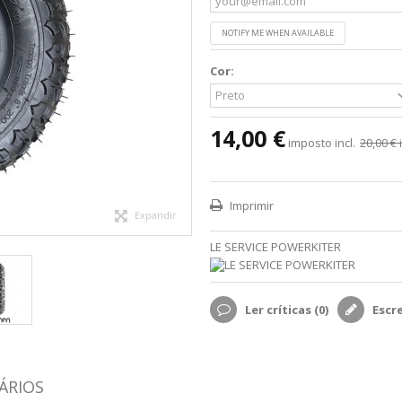
NOTIFY ME WHEN AVAILABLE
Cor:
14,00 €
imposto incl.
20,00 €
i
Imprimir
Expandir
LE SERVICE POWERKITER
Ler críticas (
0
)
Escr
ÁRIOS