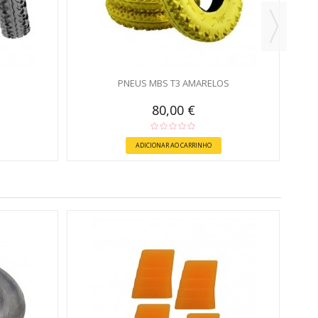
PNEUS MBS T3 AMARELOS
80,00 €
ADICIONAR AO CARRINHO
M