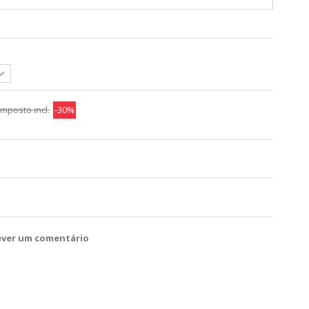
mposto incl.
-30%
ever um comentário