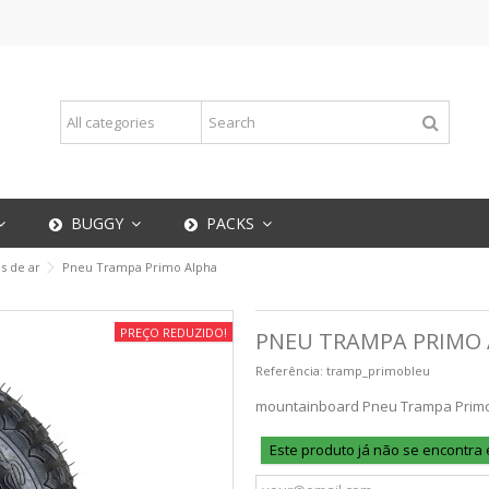
BUGGY
PACKS
s de ar
Pneu Trampa Primo Alpha
PREÇO REDUZIDO!
PNEU TRAMPA PRIMO
Referência:
tramp_primobleu
mountainboard Pneu Trampa Primo 
Este produto já não se encontra