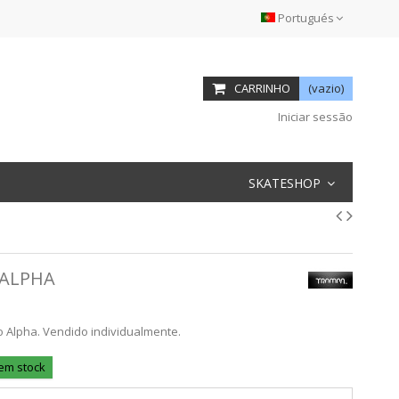
Portugués
CARRINHO
(vazio)
Iniciar sessão
SKATESHOP
 ALPHA
Alpha. Vendido individualmente.
 em stock