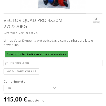
VECTOR QUAD PRO 4X30M
270/270KG
Referência:
vect_pro30_270
Linhas Vetor Dyneema pré-esticadas e com bainha para kite e
powerkite.
Este produto já não se encontra em stock
NOTIFY ME WHEN AVAILABLE
Comprimento:
115,00 €
imposto incl.