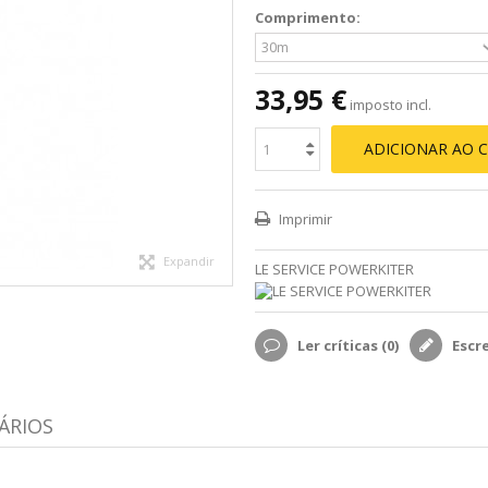
Comprimento:
33,95 €
imposto incl.
ADICIONAR AO 
Imprimir
Expandir
LE SERVICE POWERKITER
Ler críticas (
0
)
Escr
ÁRIOS