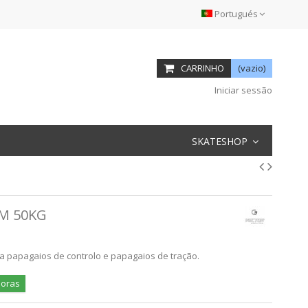
Portugués
CARRINHO
(vazio)
Iniciar sessão
SKATESHOP
M 50KG
 papagaios de controlo e papagaios de tração.
horas