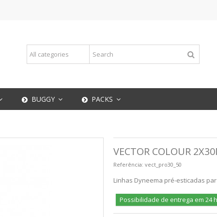
BUGGY
PACKS
VECTOR COLOUR 2X30
Referência:
vect_pro30_50
Linhas Dyneema pré-esticadas para
Possibilidade de entrega em 24 