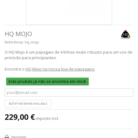
HQ MOJO
Referência:
hq_mojo
O HQ Mojo é um papagaio de 4 linhas muito robusto para um voo de
precisão para principiantes.
Encontra o
HQ Mojo na nossa loja de papagaios
.
Este produto já não se encontra em stock
NOTIFY ME WHEN AVAILABLE
229,00 €
imposto incl.
Imprimir