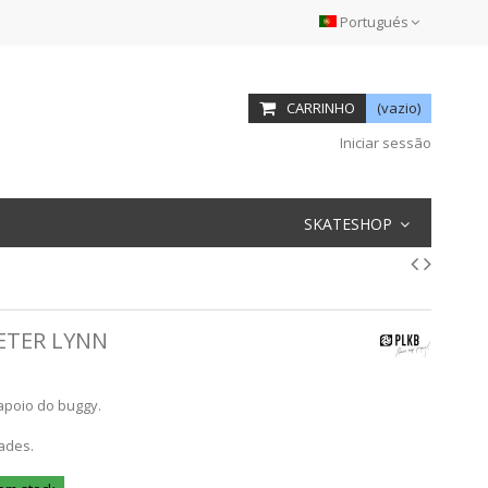
Portugués
CARRINHO
(vazio)
Iniciar sessão
SKATESHOP
ETER LYNN
 apoio do buggy.
ades.