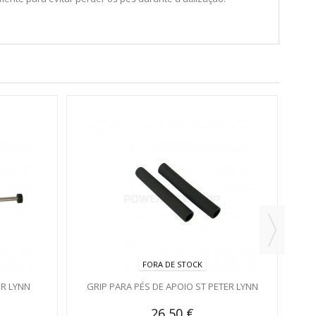
PRO
R
FORA DE STOCK
R LYNN
GRIP PARA PÉS DE APOIO ST PETER LYNN
26,50 €