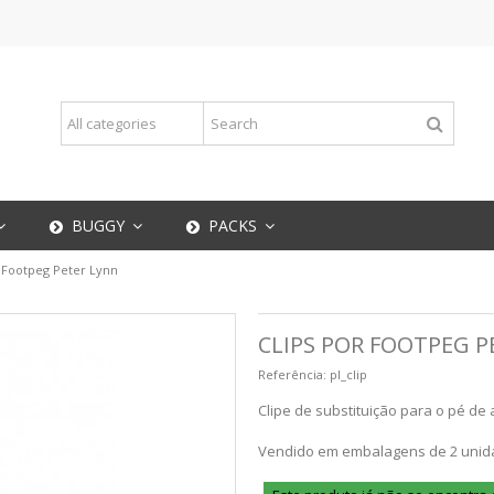
BUGGY
PACKS
 Footpeg Peter Lynn
CLIPS POR FOOTPEG P
Referência:
pl_clip
Clipe de substituição para o pé de
Vendido em embalagens de 2 unid