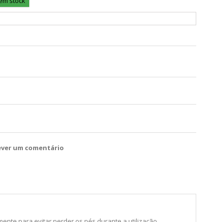
 em stock
ever um comentário
ente para evitar perder os pés durante a utilização.