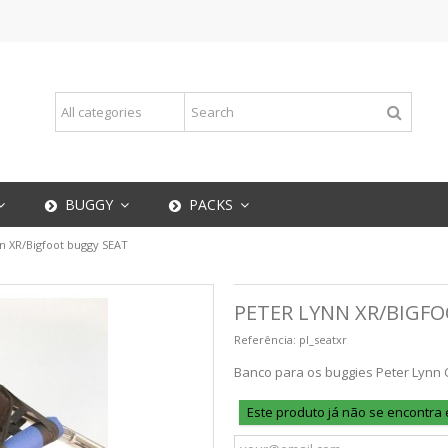
BUGGY
PACKS
n XR/Bigfoot buggy SEAT
PETER LYNN XR/BIGF
Referência:
pl_seatxr
Banco para os buggies Peter Lynn Co
Este produto já não se encontra