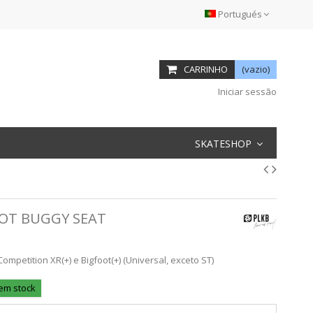
Portugués
CARRINHO
(vazio)
Iniciar sessão
SKATESHOP
OOT BUGGY SEAT
mpetition XR(+) e Bigfoot(+) (Universal, exceto ST)
 em stock