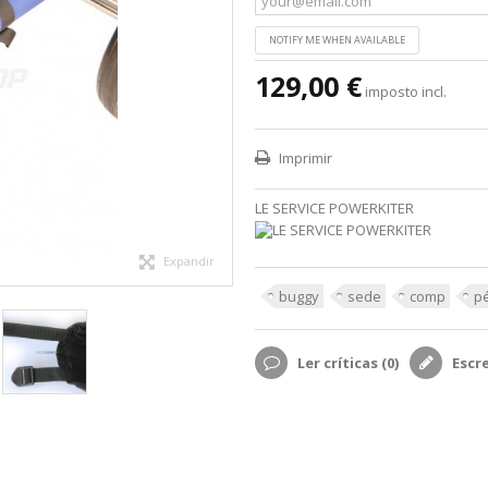
NOTIFY ME WHEN AVAILABLE
129,00 €
imposto incl.
Imprimir
LE SERVICE POWERKITER
Expandir
buggy
sede
comp
p
Ler críticas (
0
)
Escr