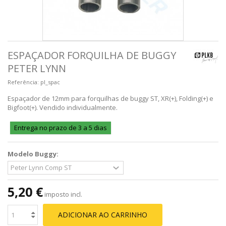
ESPAÇADOR FORQUILHA DE BUGGY
PETER LYNN
Referência:
pl_spac
Espaçador de 12mm para forquilhas de buggy ST, XR(+), Folding(+) e
Bigfoot(+). Vendido individualmente.
Entrega no prazo de 3 a 5 dias
Modelo Buggy:
5,20 €
imposto incl.
ADICIONAR AO CARRINHO