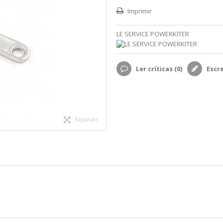
Imprimir
LE SERVICE POWERKITER
Ler críticas (
0
)
Escr
Expandir