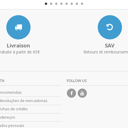
Livraison
SAV
ratuite à partir de 65€
Retours et remboursem
NTA
FOLLOW US
 encomendas
devoluções de mercadorias
ichas de crédito
ndereços
ados pessoais