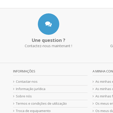
Une question ?
Contactez-nous maintenant !
G
INFORMAÇÕES
A MINHA CO
Contactar-nos
As minhas
Informação jurídica
As minhas 
Sobre nós
As minhas f
Termos e condições de utilização
Os meus e
Troca de equipamento
Os meus d