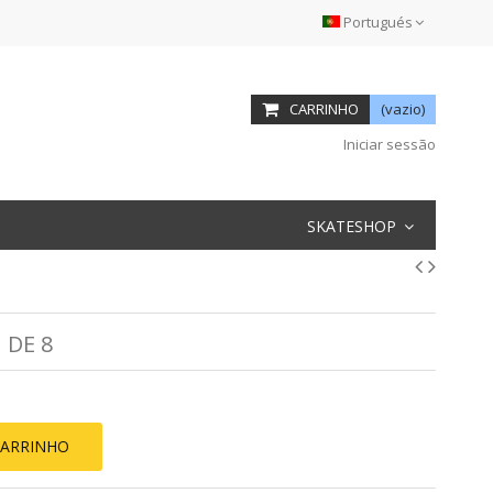
Portugués
CARRINHO
(vazio)
Iniciar sessão
SKATESHOP
 DE 8
CARRINHO