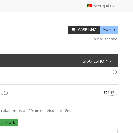
Portugués
CARRINHO
(vazio)
Iniciar sessão
SKATESHOP
ELO
ar rolamentos de 20mm em eixos de 12mm.
 em stock