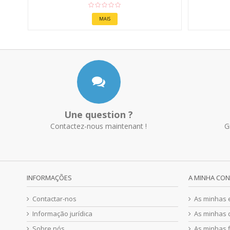
MAIS
Une question ?
Contactez-nous maintenant !
G
INFORMAÇÕES
A MINHA CO
Contactar-nos
As minhas
Informação jurídica
As minhas 
Sobre nós
As minhas f