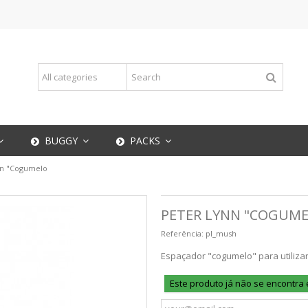
BUGGY
PACKS
nn "Cogumelo
PETER LYNN "COGUM
Referência:
pl_mush
Espaçador "cogumelo" para utiliz
Este produto já não se encontra