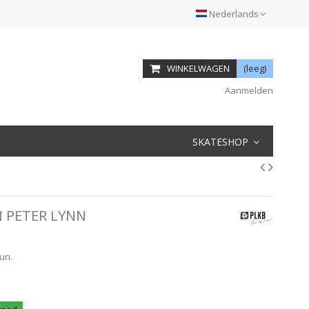
Nederlands
WINKELWAGEN
(leeg)
Aanmelden
SKATESHOP
N PETER LYNN
un.