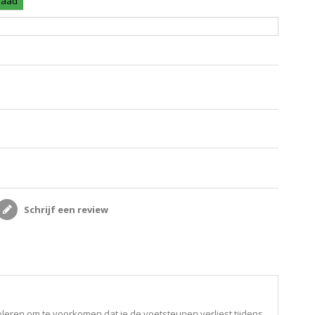
rraad
Schrijf een review
troleren om te voorkomen dat je de voetsteunen verliest tijdens