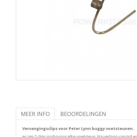
MEER INFO
BEOORDELINGEN
Vervangingsclips voor Peter Lynn buggy voetsteunen.
er zijn 2 clips nodig voor elke voetsteun. Na verloop van tijd