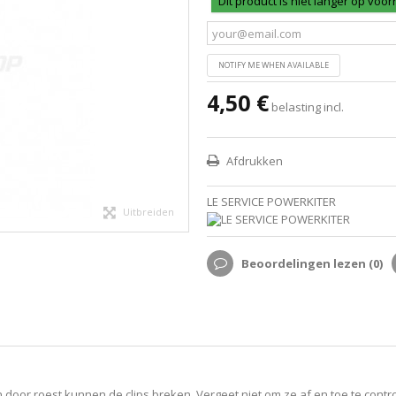
Dit product is niet langer op voo
NOTIFY ME WHEN AVAILABLE
4,50 €
belasting incl.
Afdrukken
LE SERVICE POWERKITER
Uitbreiden
Beoordelingen lezen (
0
)
 en door roest kunnen de clips breken. Vergeet niet om ze af en toe te con