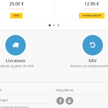
20,00 €
12,90 €
MEER
IN WINKELWAGEN
Livraison
SAV
ratuite à partir de 65€
Retours et remboursem
T
FOLLOW US
lingen
ourneerde goederen