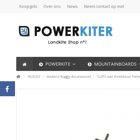
Koopgids
Over ons
News
Neem contact op met
POWERKITE
MOUNTAINBOARDS
BUGGY
Andere Buggy Accessoires
CLIPS van Voetsteun Pete