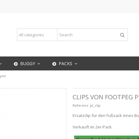
BUGGY
PACKS
Lynn
CLIPS VON FOOTPEG 
Referenz:
pl_clip
Ersatzclip für den Fußsack eines B
Verkauft im 2er-Pack.