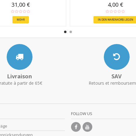
31,00 €
4,00 €
MEHR
IN DEN WARENKORB LEGEN
Livraison
SAV
ratuite à partir de 65€
Retours et remboursem
FOLLOW US
räge
enrücksendungen