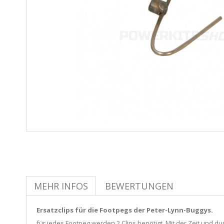
MEHR INFOS
BEWERTUNGEN
Ersatzclips für die Footpegs der Peter-Lynn-Buggys.
für jedes Footpeg werden 2 Clips benötigt. Mit der Zeit und d