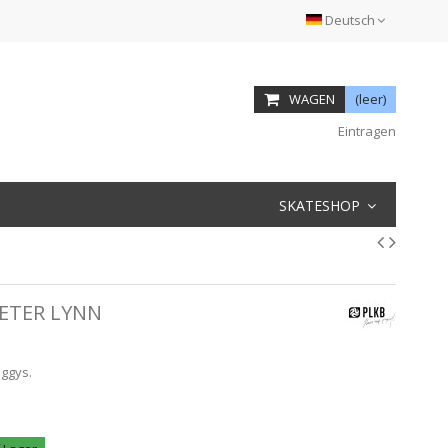
Deutsch
WAGEN
(leer)
Eintragen
SKATESHOP
PETER LYNN
uggys.