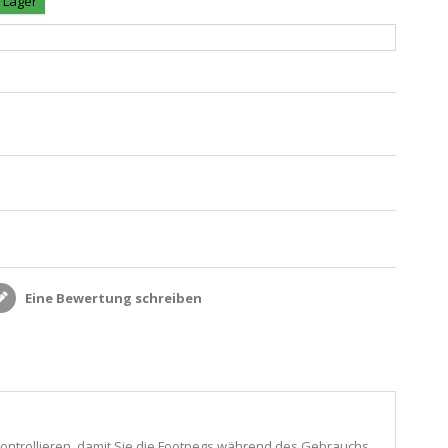
f Lager
Eine Bewertung schreiben
u kontrollieren, damit Sie die Footpegs während des Gebrauchs