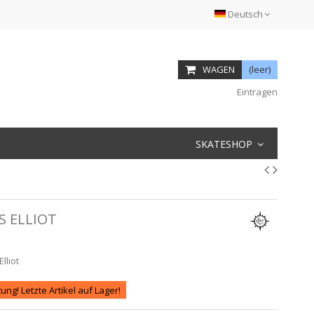
Deutsch
WAGEN
(leer)
Eintragen
SKATESHOP
S ELLIOT
lliot
ung! Letzte Artikel auf Lager!