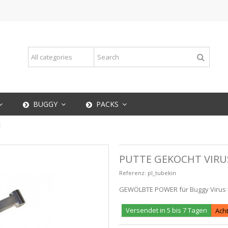
BUGGY
PACKS
t
PUTTE GEKOCHT VIRU
Referenz:
pl_tubekin
GEWÖLBTE POWER für Buggy Virus E
Versendet in 5 bis 7 Tagen
Acht