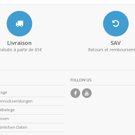
Livraison
SAV
ratuite à partir de 65€
Retours et remboursem
FOLLOW US
räge
enrücksendungen
itbelege
essen
önlichen Daten